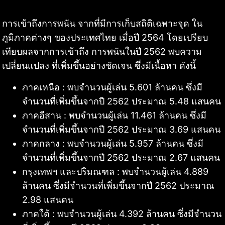
การเข้าถึงการพนัน จากที่มีการเก็บสถิติเฉพาะจุด ใน
ภูมิภาคต่างๆ ของประเทศไทย เมื่อปี 2564 โดยเปรียบ
เทียบผลจากการเข้าถึง การพนันในปี 2562 พบความ
เปลี่ยนแปลง ที่เพิ่มขึ้นอย่างชัดเจน ซึ่งมีเนื้อหา ดังนี้
ภาคเหนือ : พบจำนวนผู้เล่น 5.601 ล้านคน ซึ่งมี
จำนวนที่เพิ่มขึ้นจากปี 2562 ประมาณ 5.48 แสนคน
ภาคอีสาน : พบจำนวนผู้เล่น 11.461 ล้านคน ซึ่งมี
จำนวนที่เพิ่มขึ้นจากปี 2562 ประมาณ 3.69 แสนคน
ภาคกลาง : พบจำนวนผู้เล่น 5.957 ล้านคน ซึ่งมี
จำนวนที่เพิ่มขึ้นจากปี 2562 ประมาณ 2.67 แสนคน
กรุงเทพฯ และปริมณฑล : พบจำนวนผู้เล่น 4.889
ล้านคน ซึ่งมีจำนวนที่เพิ่มขึ้นจากปี 2562 ประมาณ
2.98 แสนคน
ภาคใต้ : พบจำนวนผู้เล่น 4.392 ล้านคน ซึ่งมีจำนวน