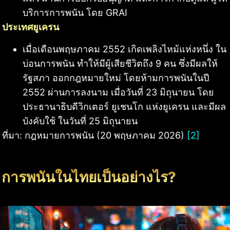
บริการการพนัน โดย GRAI
ประเทศยูเครน
เมื่อเดือนพฤษภาคม 2552 เกิดเพลิงไหม้แห่งหนึ่ง ใน
บ่อนการพนัน ทำให้มีผู้เสียชีวิตถึง 9 คน ซึ่งมีผลให้
รัฐสภา ออกกฎหมายใหม่ โดยห้ามการพนันในปี
2552 ผ่านการลงนาม เมื่อวันที่ 23 มิถุนายน โดย
ประธานาธิบดีวิกเตอร์ ยูเชนโก แห่งยูเครน และมีผล
บังคับใช้ ในวันที่ 25 มิถุนายน
ที่มา: กฎหมายการพนัน (20 พฤษภาคม 2026)
[2]
การพนันในไทยเป็นอย่างไร?