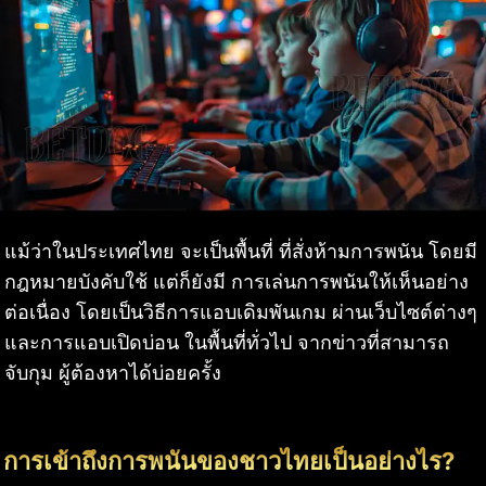
แม้ว่าในประเทศไทย จะเป็นพื้นที่ ที่สั่งห้ามการพนัน โดยมี
กฎหมายบังคับใช้ แต่ก็ยังมี การเล่นการพนันให้เห็นอย่าง
ต่อเนื่อง โดยเป็นวิธีการแอบเดิมพันเกม ผ่านเว็บไซต์ต่างๆ
และการแอบเปิดบ่อน ในพื้นที่ทั่วไป จากข่าวที่สามารถ
จับกุม ผู้ต้องหาได้บ่อยครั้ง
การเข้าถึงการพนันของชาวไทยเป็นอย่างไร?