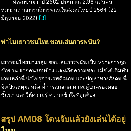
ที่เพิ่มขึ้นจากปี 2562 ประมาณ 2.98 แสนคน
ที่มา: สถานการณ์การพนันในสังคมไทยปี 2564 (22
มิถุนายน 2022)
[3]
ทำไมเยาวชนไทยชอบเล่นการพนัน?
เยาวชนไทยบางกลุ่ม ชอบเล่นการพนัน เป็นเพราะการถูก
ชักชวน จากคนรอบข้าง และเกิดความชอบ เมื่อได้เดิมพัน
เกมเหล่านี้ นำไปสู่การเสพติดเกม และปัญหาทางสังคม นี่
จึงเป็นเหตุผลหนึ่ง ที่การเล่นเกม ควรมีผู้ปกครองคอย
ชี้แนะ และให้ความรู้ ความเข้าใจที่ถูกต้อง
สรุป AM08 โดนจับแล้วยังเล่นได้อยู่
ไหม