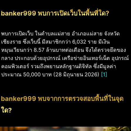
banker999 พบการเปิดเว็บในพื้นที่ใด?
พบการเปิดเว็บ ในตำบลแม่สาย อำเภอแม่สาย จังหวัด
เชียงราย ซึ่งเว็บนี้ มีสมาชิกกว่า 6,032 ราย มีเงิน
หมุนเวียนกว่า 8.57 ล้านบาทต่อเดือน จึงได้ตรวจยึดของ
กลาง ประกอบด้วยอุปกรณ์ เครือข่ายอินเทอร์เน็ต อุปกรณ์
คอมพิวเตอร์ รวมถึงพยานหลักฐานดิจิทัล ซึ่งมีมูลค่า
ประมาณ 50,000 บาท (28 มิถุนายน 2026)
[1]
banker999 พบจากการตรวจสอบพื้นที่ในจุด
ใด?