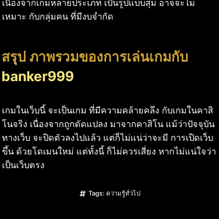
เนื่องจากเกมหลายประเภท เป็นรูปแบบสุ่ม อาจจะไม่
เหมาะ กับกลุ่มคน ที่มีงบจำกัด
สรุป ภาพรวมของการเล่นเกมกับ
banker999
เกมในเว็บนี้ จะเป็นเกม ที่มีความคล้ายคลึง กับเกมในคาสิ
โนจริง เนื่องจากถูกดัดแปลง มาจากคาสิโน แม้ว่าปัจจุบัน
ทางเว็บ จะปิดตัวลงไปแล้ว แต่ก็ไม่แน่ว่าจะมี การเปิดเว็บ
ขึ้น ด้วยโดเมนใหม่ แต่ทั้งนี้ ก็ไม่ควรเสี่ยง หากไม่แน่ใจว่า
เป็นเว็บตรง
Tags:
ความรู้ทั่วไป