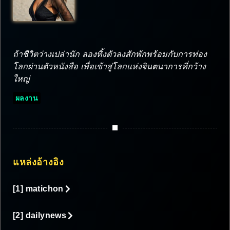
ถ้าชีวิตว่างเปล่านัก ลองทิ้งตัวลงสักพักพร้อมกับการท่อง
โลกผ่านตัวหนังสือ เพื่อเข้าสู่โลกแห่งจินตนาการที่กว้าง
ใหญ่
ผลงาน
แหล่งอ้างอิง
[1] matichon
[2] dailynews