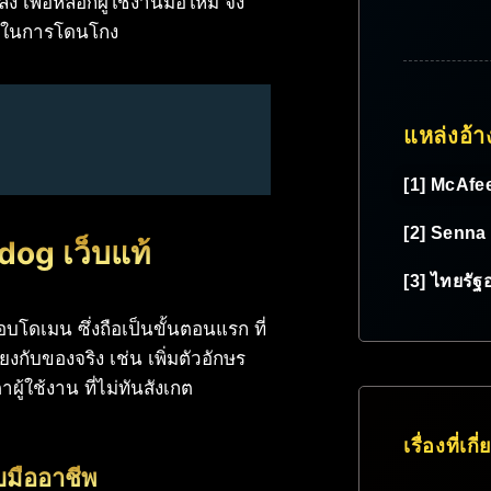
ง เพื่อหลอกผู้ใช้งานมือใหม่ จึง
่ยงในการโดนโกง
แหล่งอ้า
[1] McAfe
[2] Senna
tdog เว็บแท้
[3] ไทยรัฐ
อบโดเมน ซึ่งถือเป็นขั้นตอนแรก ที่
ยงกับของจริง เช่น เพิ่มตัวอักษร
ู้ใช้งาน ที่ไม่ทันสังเกต
เรื่องที่เกี
บมืออาชีพ