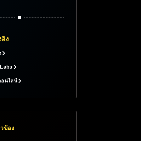
งอิง
e
 Labs
ออนไลน์
่ยวข้อง