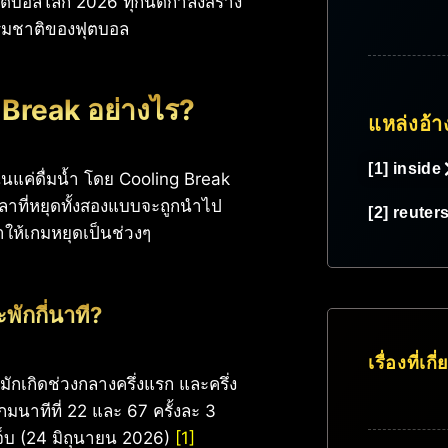
ุตบอลโลก 2026 ทุกนัดกำลังสร้าง
ธรรมชาติของฟุตบอล
 Break อย่างไร?
แหล่งอ้า
[1] inside
้นแค่ดื่มน้ำ โดย Cooling Break
วลาที่หยุดทั้งสองแบบจะถูกนำไป
[2] reuter
ำให้เกมหยุดเป็นช่วงๆ
ักกี่นาที?
เรื่องที่เกี
ักเกิดช่วงกลางครึ่งแรก และครึ่ง
มนาทีที่ 22 และ 67 ครั้งละ 3
เจ็บ (24 มิถุนายน 2026)
[1]