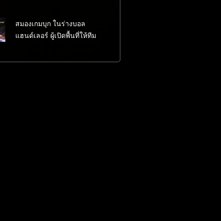
สมองเกมบุก ในร่างบอล
แฮนด์เลอร์ ผู้เปิดพื้นที่ให้ทีม