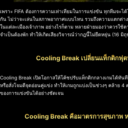
เพราะ FIFA ต้องการความเท่าเทียมในการแข่งขัน ทุกทีมจะได้
กัน ไม่ว่าจะเล่นในสภาพอากาศแบบไหน รวมถึงความแตกต่า
ในแต่ละเมืองเจ้าภาพ อย่างไรก็ตาม หลายฝ่ายมองว่าควรใช้
จำเป็นต้องพัก ทำให้เกิดเสียงวิจารณ์ว่ากฎนี้ไม่ยืดหยุ่น (16 ม
Cooling Break เปลี่ยนแท็กติกฟุ
Cooling Break เปิดโอกาสให้โค้ชปรับแท็กติกกลางเกมได้ทันที
หรือสั่งโจมตีจุดอ่อนคู่แข่ง ทำให้เกมถูกแบ่งเป็นช่วงๆ คล้าย
ของการแข่งขันได้อย่างชัดเจน
Cooling Break คือมาตรการสุขภาพ 