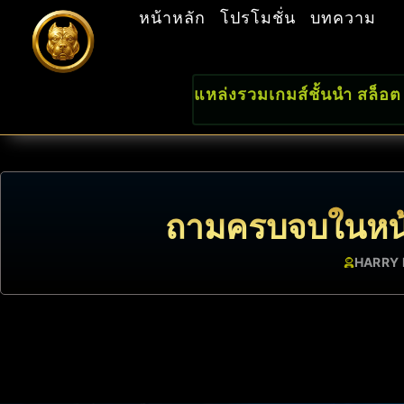
หน้าหลัก
โปรโมชั่น
บทความ
แหล่งรวมเกมส์ชั้นนำ สล็อต
ถามครบจบในหน้า
HARRY 