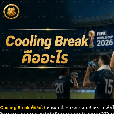
Cooling Break คืออะไร
คำตอบคือช่วงหยุดเกมชั่วคราว เพื่อ