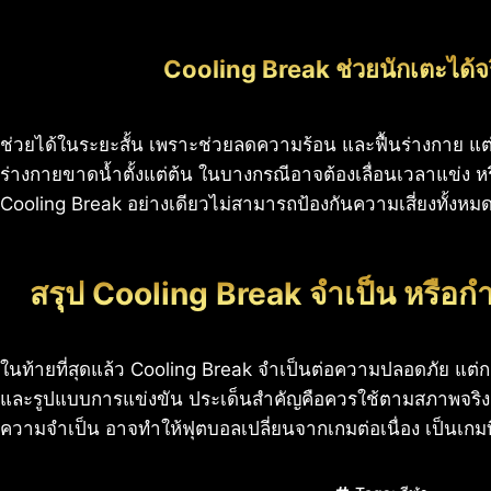
Cooling Break ช่วยนักเตะได้จร
ช่วยได้ในระยะสั้น เพราะช่วยลดความร้อน และฟื้นร่างกาย แต
ร่างกายขาดน้ำตั้งแต่ต้น ในบางกรณีอาจต้องเลื่อนเวลาแข่ง หร
Cooling Break อย่างเดียวไม่สามารถป้องกันความเสี่ยงทั้งหมด
สรุป Cooling Break จำเป็น หรือกำ
ในท้ายที่สุดแล้ว Cooling Break จำเป็นต่อความปลอดภัย แต่ก
และรูปแบบการแข่งขัน ประเด็นสำคัญคือควรใช้ตามสภาพจริง 
ความจำเป็น อาจทำให้ฟุตบอลเปลี่ยนจากเกมต่อเนื่อง เป็นเกมที่