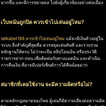
มากขึ้น และมีการขยายผล ไปยังผู้เกี่ยวข้องอย่างต่อเนื่อง
เว็บพนันถูกปิด ควรเข้าไปเล่นอยู่ไหม?
lalikabet168 ควรเข้าไปเล่นอยู่ไหม
แม้จะมีเงินค้างอยู่ใน
ระบบ สิ่งสำคัญที่สุดคือ ควรหยุดเล่นทันที และรวบรวม
หลักฐานให้ครบ ไม่ว่าจะเป็น สลิปโอนเงิน หรือประวัติ
รายการฝาก-ถอน เพื่อติดต่อกับทางแอดมิน และดำเนิน
การคืนเงิน ที่อาจมีเปอร์เซ็นต์การได้คืนน้อยมาก
สมาชิกที่เคยใช้งาน จะมีความผิดหรือไม่?
ตามหลักกฎหมายของไทย ผู้เล่นก็มีความเสี่ยงต่อความผิด