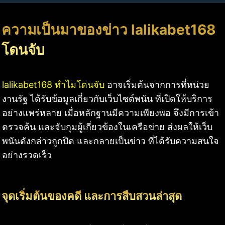
ความเป็นมาของข่าว lalikabet168
โดนจับ
lalikabet168 ทำไมโดนจับ
อาจเริ่มต้นจากการที่หน่วย
งานรัฐ ได้รับข้อมูลเกี่ยวกับเว็บไซต์พนัน ที่เปิดให้บริการ
อย่างแพร่หลาย เมื่อหลักฐานมีความเพียงพอ จึงมีการเข้า
ตรวจค้น และจับกุมผู้เกี่ยวข้องในเครือข่าย ส่งผลให้เว็บ
พนันดังกล่าวถูกปิด และกลายเป็นข่าว ที่ได้รับความสนใจ
อย่างรวดเร็ว
จุดเริ่มต้นของคดี และการสืบสวนล่าสุด