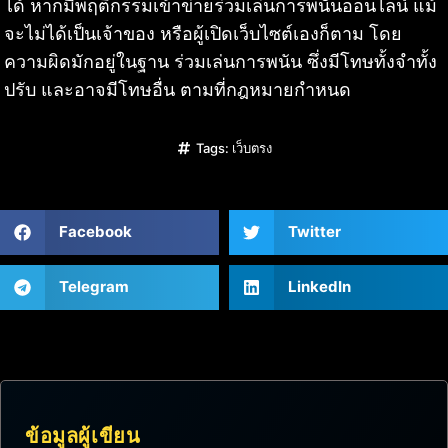
ได้ หากมีพฤติกรรมเข้าข่ายร่วมเล่นการพนันออนไลน์ แม้
จะไม่ได้เป็นเจ้าของ หรือผู้เปิดเว็บไซต์เองก็ตาม โดย
ความผิดมักอยู่ในฐาน ร่วมเล่นการพนัน ซึ่งมีโทษทั้งจำทั้ง
ปรับ และอาจมีโทษอื่น ตามที่กฎหมายกำหนด
Tags:
เว็บตรง
Facebook
Twitter
Telegram
LinkedIn
ข้อมูลผู้เขียน