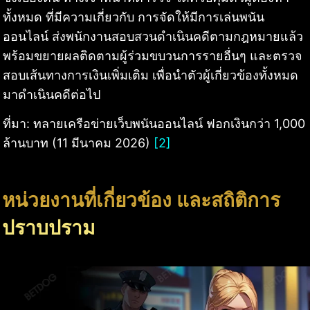
ทั้งหมด ที่มีความเกี่ยวกับ การจัดให้มีการเล่นพนัน
ออนไลน์ ส่งพนักงานสอบสวนดำเนินคดีตามกฎหมายแล้ว
พร้อมขยายผลติดตามผู้ร่วมขบวนการรายอื่นๆ และตรวจ
สอบเส้นทางการเงินเพิ่มเติม เพื่อนำตัวผู้เกี่ยวข้องทั้งหมด
มาดำเนินคดีต่อไป
ที่มา: ทลายเครือข่ายเว็บพนันออนไลน์ ฟอกเงินกว่า 1,000
ล้านบาท (11 มีนาคม 2026)
[2]
หน่วยงานที่เกี่ยวข้อง และสถิติการ
ปราบปราม