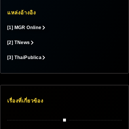
แหล่งอ้างอิง
[1] MGR Online
[2] TNews
[3] ThaiPublica
เรื่องที่เกี่ยวข้อง