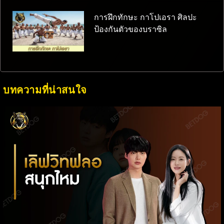
การฝึกทักษะ กาโปเอรา ศิลปะ
ป้องกันตัวของบราซิล
บทความที่น่าสนใจ