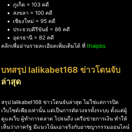
ภูเก็ต = 103 คดี
สงขลา = 100 คดี
เชียงใหม่ = 95 คดี
ประจวบคีรีขันธ์ = 86 คดี
อุดรธานี = 82 คดี
คลิกเพื่ออ่านรายละเอียดเพิ่มเติมได้ ที่
thaipbs
บทสรุป lalikabet168 ข่าวโดนจับ
ล่าสุด
สรุป lalikabet168 ข่าวโดนจับล่าสุด ไม่ใช่แค่การปิด
เว็บไซต์เพียงเท่านั้น แต่เป็นการตัดวงจรทั้งระบบ ตั้งแต่ผู้
ดูแลเว็บ ผู้ทำการตลาด ไปจนถึง เครือข่ายการเงิน ทำให้
เห็นว่าภาครัฐ มีแนวโน้มเอาจริงกับอาชญากรรมออนไลน์