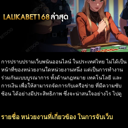
การปราบปรามเว็บพนันออนไลน์ ในประเทศไทย ไม่ได้เป็น
หน้าที่ของหน่วยงานใดหน่วยงานหนึ่ง แต่เป็นการทำงาน
ร่วมกันแบบบูรณาการ ทั้งด้านกฎหมาย เทคโนโลยี และ
การเงิน เพื่อให้สามารถจัดการกับเครือข่าย ที่มีความซับ
ซ้อน ได้อย่างมีประสิทธิภาพ ซึ่งจะน่าสนใจอย่างไร ไปดู
รายชื่อ หน่วยงานที่เกี่ยวข้อง ในการจับเว็บ