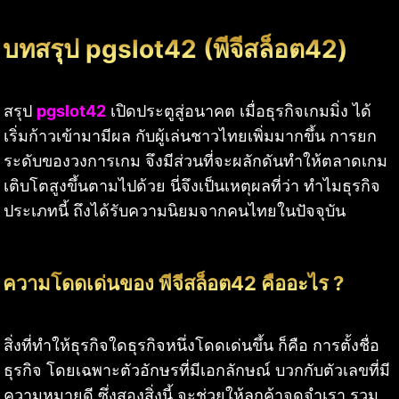
บทสรุป pgslot42 (พีจีสล็อต42)
สรุป
pgslot42
เปิดประตูสู่อนาคต เมื่อธุรกิจเกมมิ่ง ได้
เริ่มก้าวเข้ามามีผล กับผู้เล่นชาวไทยเพิ่มมากขึ้น การยก
ระดับของวงการเกม จึงมีส่วนที่จะผลักดันทำให้ตลาดเกม
เติบโตสูงขึ้นตามไปด้วย นี่จึงเป็นเหตุผลที่ว่า ทำไมธุรกิจ
ประเภทนี้ ถึงได้รับความนิยมจากคนไทยในปัจจุบัน
ความโดดเด่นของ พีจีสล็อต42 คืออะไร ?
สิ่งที่ทำให้ธุรกิจใดธุรกิจหนึ่งโดดเด่นขึ้น ก็คือ การตั้งชื่อ
ธุรกิจ โดยเฉพาะตัวอักษรที่มีเอกลักษณ์ บวกกับตัวเลขที่มี
ความหมายดี ซึ่งสองสิ่งนี้ จะช่วยให้ลูกค้าจดจำเรา รวม