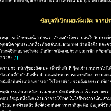
Online และข้อมูลเชิงปริมาณที่ทำให้ประเด็นนี้ ถูกติดตามต่อเน
ข้อมูลที่เปิดเผยเพิ่มเติม จากป
เหตุการณ์ลักษณะนี้สะท้อนว่า สังคมยังให้ความสนใจกับประเด
ทุกชนิด ทุกประเภทที่จะต้องเล่นบน Internet ผ่านมือถือ แล
โลกดิจิทัลอย่างจริงจัง เมื่อมีการเปิดเผยตัวเลขสมาชิก พร้อมกั
2026)
[1]
ความตระหนักรู้ของสังคมจะเพิ่มขึ้นทันที ผู้คนจำนวนมากไม่ได
ปัจจุบันที่กำลังเกิดขึ้น นำเสนอผ่านการกระจายเสียง การบอกเล่
หนังสือพิมพ์ แต่ต้องการเข้าใจโครงสร้าง รวมถึงผลกระทบที่อาจ
พฤติกรรมค้นหาหลังข่าวเผยแพร่ มักเพิ่มขึ้นรวดเร็ว เพราะคว
ตอบ อีกมุมหนึ่งยังสะท้อนว่าการใช้เทคโนโลยีทางการเงิน สาม
เชิงลบ สุดท้ายแล้ว สิ่งที่สังคมต้องการมากที่สุด คือ ข้อมูลที