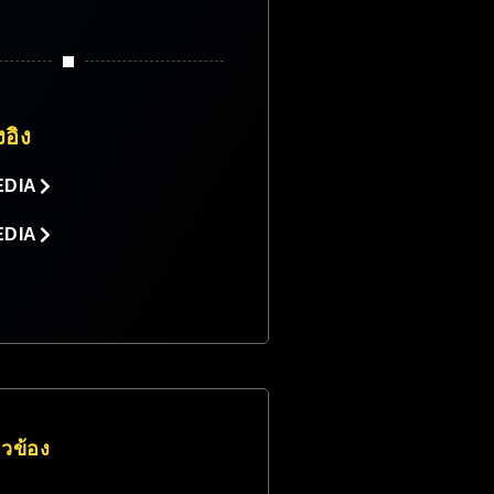
งอิง
EDIA
EDIA
่ยวข้อง