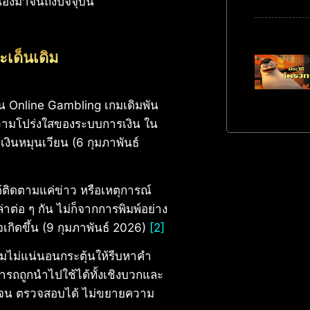
ื่องมาจนถึงปัจจุบัน
ระเด็นเดิม
็น Online Gambling เกมเดิมพัน
ะความโปร่งใสของระบบการเงิน ใน
บเงินหมุนเวียน (6 กุมภาพันธ์
้ติดตามแค่ข่าว หรือเหตุการณ์
าต่อ ๆ กัน ไม่ก็จากการพิมพ์อย่าง
เกิดขึ้น (9 กุมภาพันธ์ 2026)
[2]
ามไม่แน่นอนกระตุ้นให้รีบหาคำ
ารถถูกนำไปใช้ได้ทั้งเชิงบวกและ
่ชัดเจน ตรวจสอบได้ ไม่ขยายความ