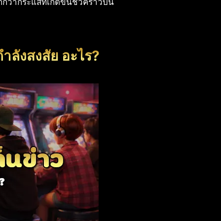
ว่ากระแสที่เกิดขึ้นชั่วคราวบน
นกำลังสงสัย อะไร?