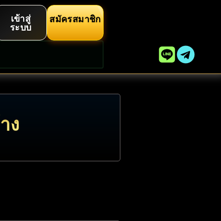
เข้าสู่
สมัครสมาชิก
ระบบ
้าง