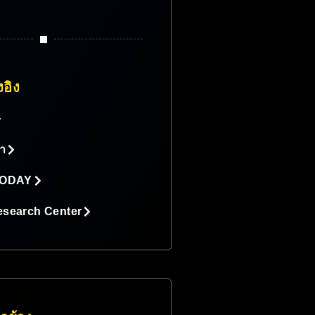
งอิง
้า
 TODAY
esearch Center