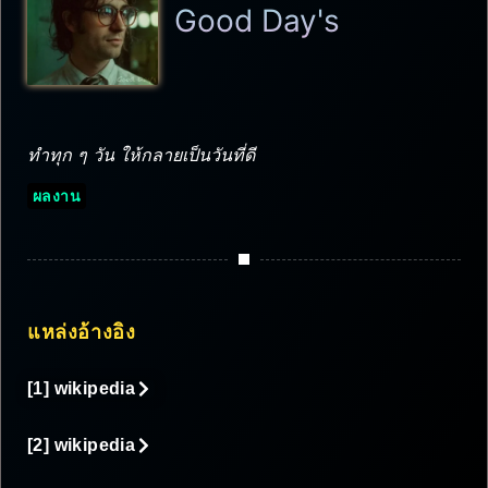
Good Day's
ทำทุก ๆ วัน ให้กลายเป็นวันที่ดี
ผลงาน
แหล่งอ้างอิง
[1] wikipedia
[2] wikipedia