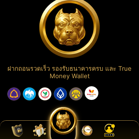
ฝากถอนรวดเร็ว รองรับธนาคารครบ และ True
Money Wallet