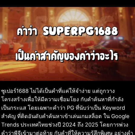
ซูเปอร์1688 ไม่ได้เป็นคำที่แค่ให้จำง่าย แต่ถูกวาง
โครงสร้างเพื่อให้มีความเชื่อมโยง กับคำค้นหาที่กำลัง
เป็นกระแส โดยเฉพาะคำว่า PG ที่นับว่าเป็น Keyword
สำคัญ ที่ติดอันดับคำค้นหาเข้าเล่นเกมสล็อต ใน Google
Trends ประเทศไทยช่วงปี 2024 ถึง 2025 โดยการพ่วง
คำว่าพีจีเข้ามาต่อท้าย กับคำที่ให้ความรู้สึกพิเศษ อย่างคำ