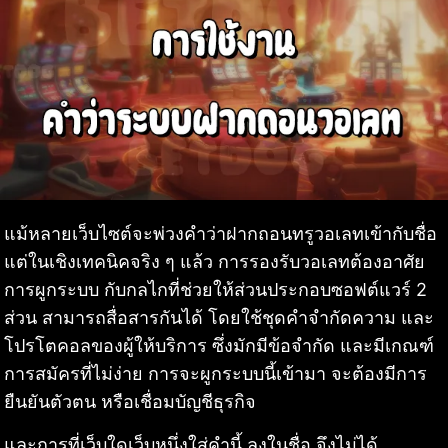
แม้หลายเว็บไซต์จะพ่วงคำว่าฝากถอนทรูวอเลทเข้ากับชื่อ
แต่ในเชิงเทคนิคจริง ๆ แล้ว การรองรับวอเลทต้องอาศัย
การผูกระบบ กับกลไกที่ช่วยให้ส่วนประกอบซอฟต์แวร์ 2
ส่วน สามารถสื่อสารกันได้ โดยใช้ชุดคำจำกัดความ และ
โปรโตคอลของผู้ให้บริการ ซึ่งมักมีข้อจำกัด และมีเกณฑ์
การสมัครที่ไม่ง่าย การจะผูกระบบนี้เข้ามา จะต้องมีการ
ยืนยันตัวตน หรือเชื่อมบัญชีธุรกิจ
และการที่เว็บใดเว็บหนึ่งใส่คำนี้ ลงในชื่อ จึงไม่ได้