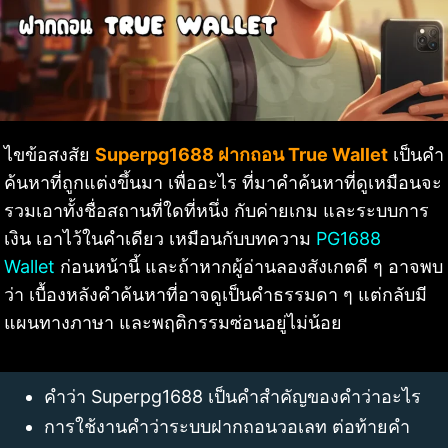
ไขข้อสงสัย
Superpg1688 ฝากถอน True Wallet
เป็นคำ
ค้นหาที่ถูกแต่งขึ้นมา เพื่ออะไร ที่มาคำค้นหาที่ดูเหมือนจะ
รวมเอาทั้งชื่อสถานที่ใดที่หนึ่ง กับค่ายเกม และระบบการ
เงิน เอาไว้ในคำเดียว เหมือนกับบทความ
PG1688
Wallet
ก่อนหน้านี้ และถ้าหากผู้อ่านลองสังเกตดี ๆ อาจพบ
ว่า เบื้องหลังคำค้นหาที่อาจดูเป็นคำธรรมดา ๆ แต่กลับมี
แผนทางภาษา และพฤติกรรมซ่อนอยู่ไม่น้อย
คำว่า Superpg1688 เป็นคำสำคัญของคำว่าอะไร
การใช้งานคำว่าระบบฝากถอนวอเลท ต่อท้ายคำ