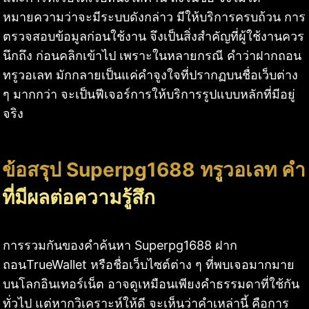
หมายความว่าจะมีระบบดังกล่าว มีให้บริการครบถ้วน การ
ตรวจสอบข้อมูลก่อนใช้งาน จึงเป็นสิ่งสำคัญที่ผู้ใช้งานควร
นึกถึง ก่อนคลิกเข้าไป เพราะในหลายกรณี คำว่าฝากถอน
ทรูวอเลท มักกลายเป็นแค่คำจูงใจที่ปรากฏบนชื่อเว็บต่าง
ๆ มากกว่า จะเป็นฟีเจอร์การให้บริการรูปแบบหลักที่มีอยู่
จริง
ข้อสรุป Superpg1688 ทรูวอเลท คำ
ที่มีผลต่อความรู้สึก
การรวมกันของคำค้นหา Superpg1688 ฝาก
ถอนTrueWallet หรือชื่อเว็บไซต์ต่าง ๆ ที่พบเจอมากมาย
บนโลกอินเทอร์เน็ต อาจดูเหมือนเพียงคำธรรมดาที่ใช้กัน
ทั่วไป แต่หากวิเคราะห์ให้ดี จะเห็นว่าคำเหล่านี้ คือการ