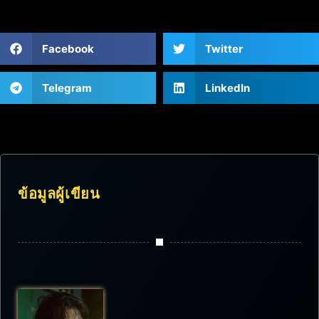
Facebook
Twitter
Telegram
LinkedIn
ข้อมูลผู้เขียน