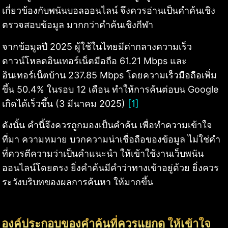
เกี่ยวข้องกับพนันบอลออนไลน์ จึงควรอ่านเป็นคำค้นเชิง
ตรวจสอบข้อมูล มากกว่าคำค้นเชิงกีฬา
จากข้อมูลปี 2025 ผู้ใช้ในไทยมีค่ากลางความเร็ว
ดาวน์โหลดอินเทอร์เน็ตมือถือ 61.21 Mbps และ
อินเทอร์เน็ตบ้าน 237.85 Mbps โดยความเร็วมือถือเพิ่ม
ขึ้น 50.4% ในรอบ 12 เดือน ทำให้การค้นต่อบน Google
เกิดได้เร็วขึ้น (3 มีนาคม 2025)
[1]
ดังนั้น คำนี้จึงควรถูกมองเป็นคำค้น เพื่อทำความเข้าใจ
ที่มา ความหมาย บวกความน่าเชื่อถือของข้อมูล ไม่ใช่คำ
ที่ควรตีความว่าเป็นคำแนะนำ ให้เข้าใช้งานเว็บพนัน
ออนไลน์โดยตรง ยิ่งคำค้นมีคำว่าทางเข้าอยู่ด้วย ยิ่งควร
ระวังบริบทของผลการค้นหา ให้มากขึ้น
องค์ประกอบของคำค้นที่ควรแยกดู ให้เข้าใจ