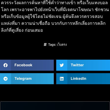
ควรระวังผลการค้นหาที่ใช้คำว่าทางเข้า หรือเว็บแทงบอล
โลก เพราะอาจพาไปยังหน้าเว็บที่มีเจตนาโฆษณา ชักชวน
หรือเก็บข้อมูลผู้ใช้โดยไม่ชัดเจน ผู้ค้นจึงควรตรวจสอบ
แหล่งที่มา ความน่าเชื่อถือ บวกกับการหลีกเลี่ยงการคลิก
ลิงก์ที่ดูเสี่ยง ก่อนเสมอ
Tags:
เว็บตรง
Facebook
Twitter
Telegram
LinkedIn