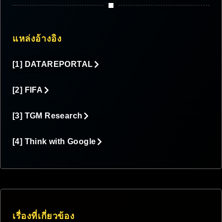
แหล่งอ้างอิง
[1] DATAREPORTAL
[2] FIFA
[3] TGM Research
[4] Think with Google
เรื่องที่เกี่ยวข้อง