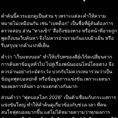
คำค้นนี้ควรแยกดูเป็นส่วน ๆ เพราะแต่ละคำให้ความ
หมายไม่เหมือนกัน เช่น “เบทด็อก” เป็นชื่อที่ผู้ค้นต้องการ
ตรวจสอบ ส่วน “ทางเข้า” สื่อถึงช่องทาง หรือหน้าที่อาจถูก
พูดถึงบนเว็บค้นหา จึงไม่ควรอ่านรวมกันแบบผิวเผิน หรือ
รีบสรุปจากคำแรกที่เห็น
คำว่า “เว็บแทงบอล” ทำให้บริบทของคีย์เวิร์ดเปลี่ยนจาก
การค้นหาข้อมูลทั่วไป ไปสู่เรื่องพนันออนไลน์โดยตรง จึง
ควรอ่านอย่างระมัดระวัง บวกกับไม่ควรเหมารวมว่าเป็น
ข้อมูลฟุตบอลปกติ หรือข้อมูลการแข่งขัน เพราะเจตนา
ของผลการค้นหา อาจแตกต่างกันมาก
ส่วนคำว่า “ฟุตบอลโลก 2026” เป็นตัวเชื่อมกับกระแสการ
แข่งขันใหญ่ ทำให้คำค้นดูเกี่ยวข้องกับช่วงเวลา ที่คน
สนใจฟุตบอลมากขึ้น แต่ไม่ได้หมายความว่าทุกผลการ