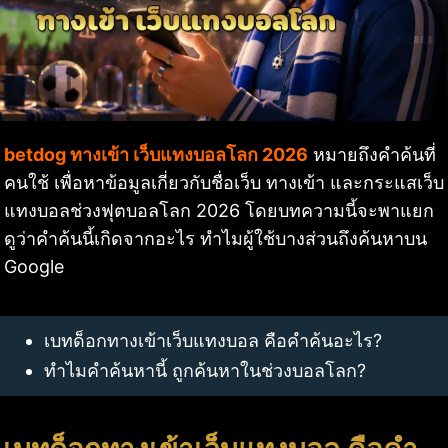
betdog ทางเข้า เว็บแทงบอลโลก 2026
หมายถึงคำค้นที่
คนใช้ เพื่อหาข้อมูลเกี่ยวกับชื่อเว็บ ทางเข้า และกระแสเว็บ
แทงบอลช่วงฟุตบอลโลก 2026 โดยบทความนี้จะพาแยก
ดูว่าคำค้นนี้เกิดจากอะไร ทำไมผู้ใช้บางส่วนถึงค้นหาบน
Google
เบทด็อกทางเข้าเว็บแทงบอล คือคำค้นอะไร?
ทำไมคำค้นหานี้ ถูกค้นหาในช่วงบอลโลก?