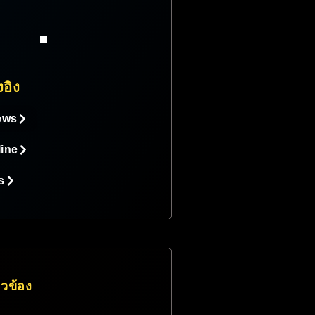
งอิง
news
line
s
่ยวข้อง